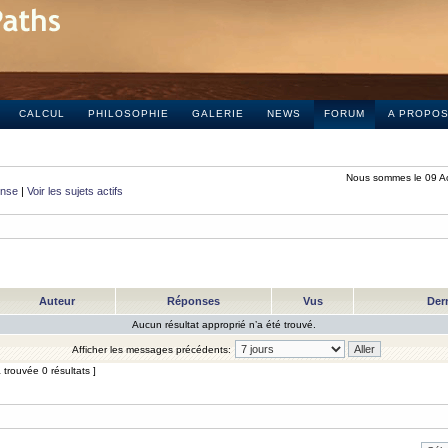
CALCUL
PHILOSOPHIE
GALERIE
NEWS
FORUM
A PROPO
Nous sommes le 09 A
onse
|
Voir les sujets actifs
Auteur
Réponses
Vus
Der
Aucun résultat approprié n’a été trouvé.
Afficher les messages précédents:
trouvée 0 résultats ]