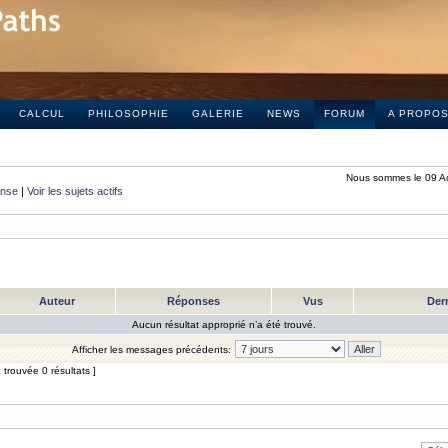
CALCUL
PHILOSOPHIE
GALERIE
NEWS
FORUM
A PROPO
Nous sommes le 09 A
onse
|
Voir les sujets actifs
Auteur
Réponses
Vus
Der
Aucun résultat approprié n’a été trouvé.
Afficher les messages précédents:
trouvée 0 résultats ]