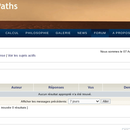
CALCUL
PHILOSOPHIE
GALERIE
NEWS
FORUM
A PROPO
Nous sommes le 07 A
onse
|
Voir les sujets actifs
Auteur
Réponses
Vus
Der
Aucun résultat approprié n’a été trouvé.
Afficher les messages précédents:
trouvée 0 résultats ]