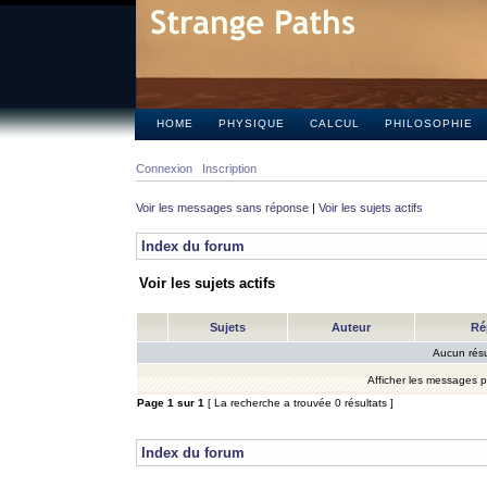
HOME
PHYSIQUE
CALCUL
PHILOSOPHIE
Connexion
Inscription
Voir les messages sans réponse
|
Voir les sujets actifs
Index du forum
Voir les sujets actifs
Sujets
Auteur
Ré
Aucun résu
Afficher les messages 
Page
1
sur
1
[ La recherche a trouvée 0 résultats ]
Index du forum