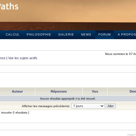
CALCUL
PHILOSOPHIE
GALERIE
NEWS
FORUM
A PROPO
Nous sommes le 07 A
onse
|
Voir les sujets actifs
Auteur
Réponses
Vus
Der
Aucun résultat approprié n’a été trouvé.
Afficher les messages précédents:
trouvée 0 résultats ]