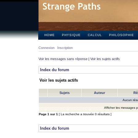
HOME
PHYSIQUE
CALCUL
PHILOSOPHIE
Connexion
Inscription
Voir les messages sans réponse
|
Voir les sujets actifs
Index du forum
Voir les sujets actifs
Sujets
Auteur
Ré
Aucun résu
Afficher les messages 
Page
1
sur
1
[ La recherche a trouvée 0 résultats ]
Index du forum