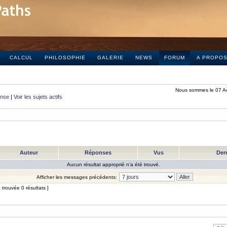
CALCUL
PHILOSOPHIE
GALERIE
NEWS
FORUM
A PROPO
Nous sommes le 07 A
onse
|
Voir les sujets actifs
Auteur
Réponses
Vus
Der
Aucun résultat approprié n’a été trouvé.
Afficher les messages précédents:
trouvée 0 résultats ]