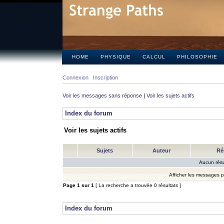
HOME
PHYSIQUE
CALCUL
PHILOSOPHIE
Connexion
Inscription
Voir les messages sans réponse
|
Voir les sujets actifs
Index du forum
Voir les sujets actifs
Sujets
Auteur
Ré
Aucun résu
Afficher les messages 
Page
1
sur
1
[ La recherche a trouvée 0 résultats ]
Index du forum