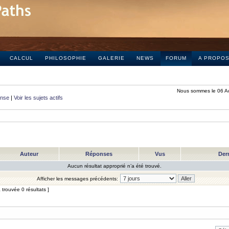
CALCUL
PHILOSOPHIE
GALERIE
NEWS
FORUM
A PROPO
Nous sommes le 06 A
onse
|
Voir les sujets actifs
Auteur
Réponses
Vus
Der
Aucun résultat approprié n’a été trouvé.
Afficher les messages précédents:
trouvée 0 résultats ]