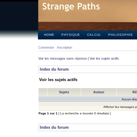
HOME
PHYSIQUE
CALCUL
PHILOSOPHIE
Connexion
Inscription
Voir les messages sans réponse
|
Voir les sujets actifs
Index du forum
Voir les sujets actifs
Sujets
Auteur
Ré
Aucun résu
Afficher les messages 
Page
1
sur
1
[ La recherche a trouvée 0 résultats ]
Index du forum