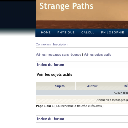
HOME
PHYSIQUE
CALCUL
PHILOSOPHIE
Connexion
Inscription
Voir les messages sans réponse
|
Voir les sujets actifs
Index du forum
Voir les sujets actifs
Sujets
Auteur
Ré
Aucun résu
Afficher les messages 
Page
1
sur
1
[ La recherche a trouvée 0 résultats ]
Index du forum