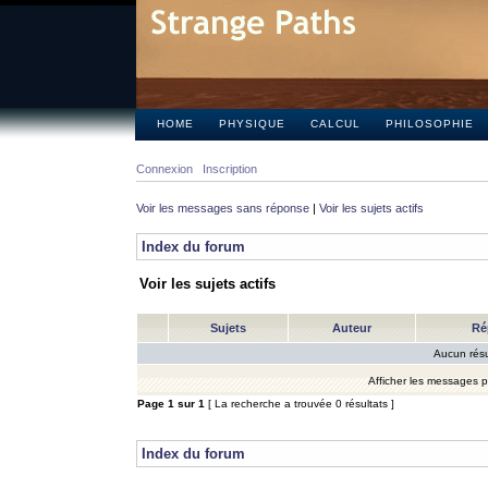
HOME
PHYSIQUE
CALCUL
PHILOSOPHIE
Connexion
Inscription
Voir les messages sans réponse
|
Voir les sujets actifs
Index du forum
Voir les sujets actifs
Sujets
Auteur
Ré
Aucun résu
Afficher les messages 
Page
1
sur
1
[ La recherche a trouvée 0 résultats ]
Index du forum