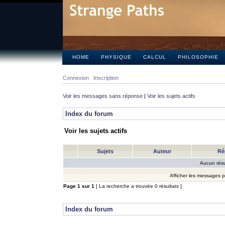
HOME
PHYSIQUE
CALCUL
PHILOSOPHIE
Connexion
Inscription
Voir les messages sans réponse
|
Voir les sujets actifs
Index du forum
Voir les sujets actifs
Sujets
Auteur
Ré
Aucun résu
Afficher les messages 
Page
1
sur
1
[ La recherche a trouvée 0 résultats ]
Index du forum