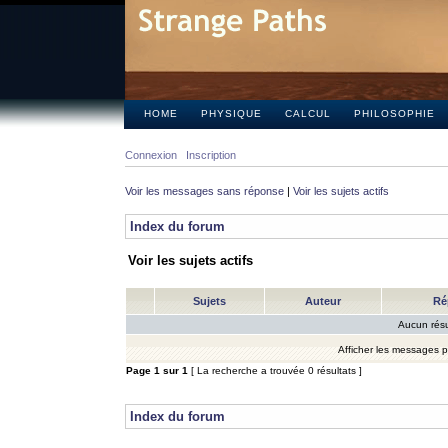
HOME
PHYSIQUE
CALCUL
PHILOSOPHIE
Connexion
Inscription
Voir les messages sans réponse
|
Voir les sujets actifs
Index du forum
Voir les sujets actifs
Sujets
Auteur
Ré
Aucun résu
Afficher les messages 
Page
1
sur
1
[ La recherche a trouvée 0 résultats ]
Index du forum