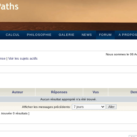
CALCUL
PHILOSOPHIE
GALERIE
NEWS
FORUM
A PROPO
Nous sommes le 06 A
onse
|
Voir les sujets actifs
Auteur
Réponses
Vus
Der
Aucun résultat approprié n’a été trouvé.
Afficher les messages précédents:
trouvée 0 résultats ]