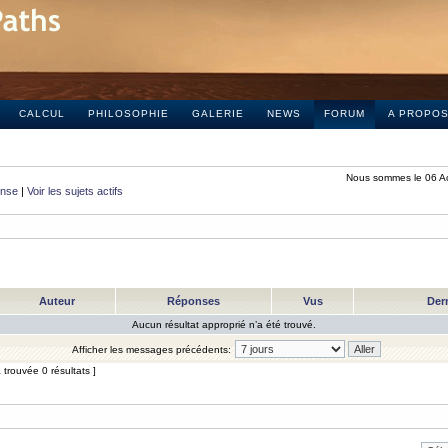
CALCUL
PHILOSOPHIE
GALERIE
NEWS
FORUM
A PROPO
Nous sommes le 06 A
onse
|
Voir les sujets actifs
Auteur
Réponses
Vus
Der
Aucun résultat approprié n’a été trouvé.
Afficher les messages précédents:
trouvée 0 résultats ]