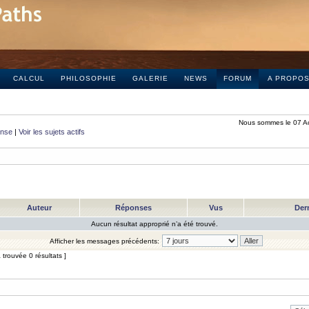
CALCUL
PHILOSOPHIE
GALERIE
NEWS
FORUM
A PROPO
Nous sommes le 07 A
onse
|
Voir les sujets actifs
Auteur
Réponses
Vus
Der
Aucun résultat approprié n’a été trouvé.
Afficher les messages précédents:
trouvée 0 résultats ]