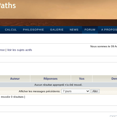
CALCUL
PHILOSOPHIE
GALERIE
NEWS
FORUM
A PROPO
Nous sommes le 09 A
onse
|
Voir les sujets actifs
Auteur
Réponses
Vus
Der
Aucun résultat approprié n’a été trouvé.
Afficher les messages précédents:
trouvée 0 résultats ]