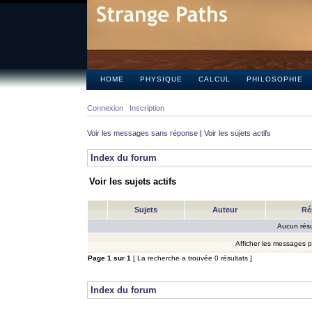
HOME
PHYSIQUE
CALCUL
PHILOSOPHIE
Connexion
Inscription
Voir les messages sans réponse
|
Voir les sujets actifs
Index du forum
Voir les sujets actifs
Sujets
Auteur
Ré
Aucun résu
Afficher les messages 
Page
1
sur
1
[ La recherche a trouvée 0 résultats ]
Index du forum