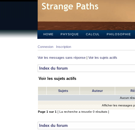
HOME
PHYSIQUE
CALCUL
PHILOSOPHIE
Connexion
Inscription
Voir les messages sans réponse
|
Voir les sujets actifs
Index du forum
Voir les sujets actifs
Sujets
Auteur
Ré
Aucun résu
Afficher les messages 
Page
1
sur
1
[ La recherche a trouvée 0 résultats ]
Index du forum