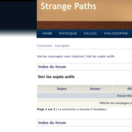
HOME
PHYSIQUE
CALCUL
PHILOSOPHIE
Connexion
Inscription
Voir les messages sans réponse
|
Voir les sujets actifs
Index du forum
Voir les sujets actifs
Sujets
Auteur
Ré
Aucun résu
Afficher les messages 
Page
1
sur
1
[ La recherche a trouvée 0 résultats ]
Index du forum