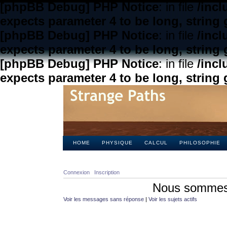
[phpBB Debug] PHP Notice
: in file
/inc
expects parameter 4 to be long, string 
[phpBB Debug] PHP Notice
: in file
/inc
expects parameter 4 to be long, string 
[phpBB Debug] PHP Notice
: in file
/inc
expects parameter 4 to be long, string 
HOME
PHYSIQUE
CALCUL
PHILOSOPHIE
Connexion
Inscription
Nous sommes 
Voir les messages sans réponse
|
Voir les sujets actifs