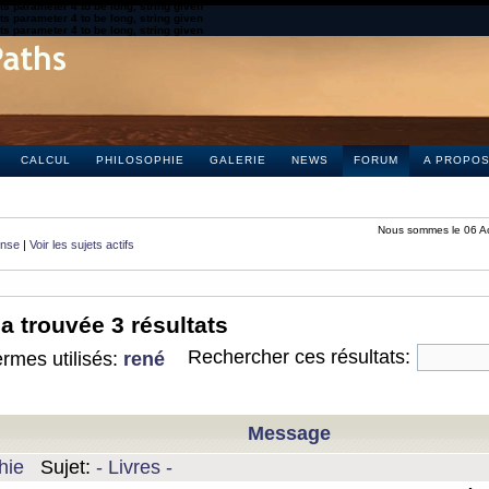
s parameter 4 to be long, string given
s parameter 4 to be long, string given
s parameter 4 to be long, string given
CALCUL
PHILOSOPHIE
GALERIE
NEWS
FORUM
A PROPO
Nous sommes le 06 A
onse
|
Voir les sujets actifs
a trouvée 3 résultats
Rechercher ces résultats:
rmes utilisés:
rené
Message
hie
Sujet:
- Livres -