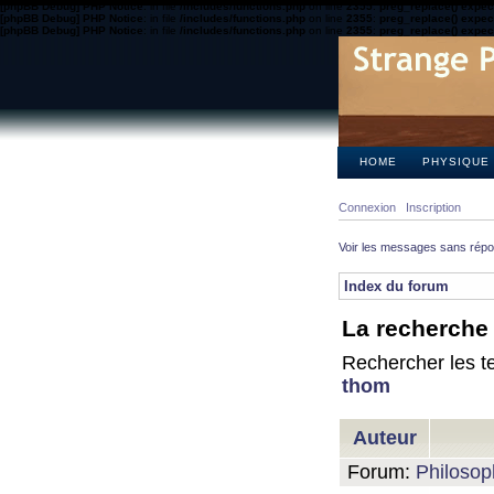
[phpBB Debug] PHP Notice
: in file
/includes/functions.php
on line
2355
:
preg_replace() expect
[phpBB Debug] PHP Notice
: in file
/includes/functions.php
on line
2355
:
preg_replace() expect
[phpBB Debug] PHP Notice
: in file
/includes/functions.php
on line
2355
:
preg_replace() expect
HOME
PHYSIQUE
Connexion
Inscription
Voir les messages sans rép
Index du forum
La recherche 
Rechercher les te
thom
Auteur
Forum:
Philosop