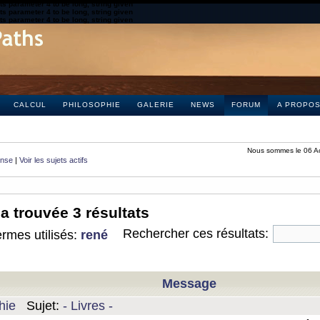
s parameter 4 to be long, string given
s parameter 4 to be long, string given
s parameter 4 to be long, string given
CALCUL
PHILOSOPHIE
GALERIE
NEWS
FORUM
A PROPO
Nous sommes le 06 A
onse
|
Voir les sujets actifs
a trouvée 3 résultats
Rechercher ces résultats:
rmes utilisés:
rené
Message
hie
Sujet:
- Livres -