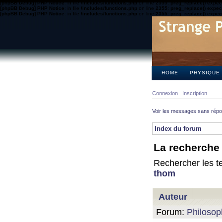
[phpBB Debug] PHP Notice
: in file
/includes/functions.php
on line
2355
:
preg_replace() expect
[phpBB Debug] PHP Notice
: in file
/includes/functions.php
on line
2355
:
preg_replace() expect
[phpBB Debug] PHP Notice
: in file
/includes/functions.php
on line
2355
:
preg_replace() expect
HOME
PHYSIQUE
Connexion
Inscription
Voir les messages sans rép
Index du forum
La recherche 
Rechercher les te
thom
Auteur
Forum:
Philosop