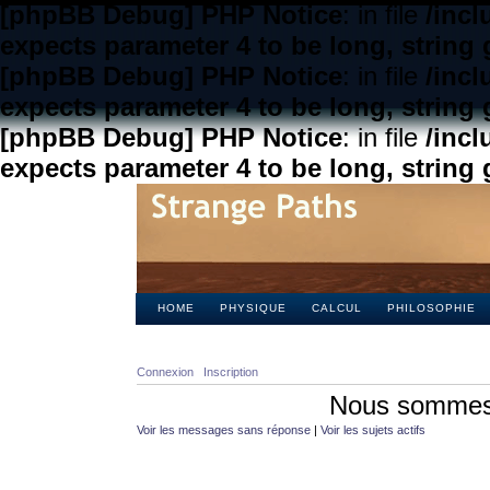
[phpBB Debug] PHP Notice
: in file
/inc
expects parameter 4 to be long, string 
[phpBB Debug] PHP Notice
: in file
/inc
expects parameter 4 to be long, string 
[phpBB Debug] PHP Notice
: in file
/inc
expects parameter 4 to be long, string 
HOME
PHYSIQUE
CALCUL
PHILOSOPHIE
Connexion
Inscription
Nous sommes 
Voir les messages sans réponse
|
Voir les sujets actifs