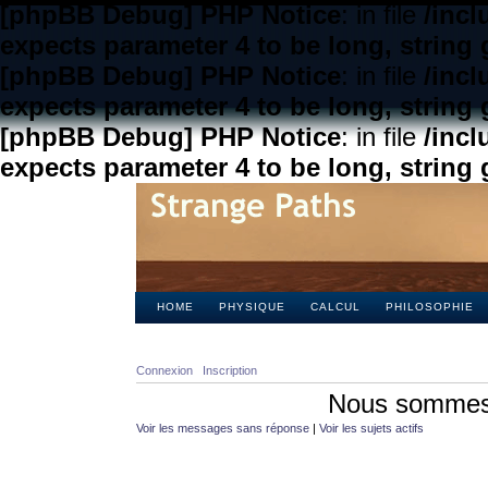
[phpBB Debug] PHP Notice
: in file
/inc
expects parameter 4 to be long, string 
[phpBB Debug] PHP Notice
: in file
/inc
expects parameter 4 to be long, string 
[phpBB Debug] PHP Notice
: in file
/inc
expects parameter 4 to be long, string 
HOME
PHYSIQUE
CALCUL
PHILOSOPHIE
Connexion
Inscription
Nous sommes 
Voir les messages sans réponse
|
Voir les sujets actifs