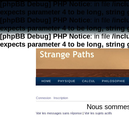
[phpBB Debug] PHP Notice
: in file
/inc
expects parameter 4 to be long, string 
[phpBB Debug] PHP Notice
: in file
/inc
expects parameter 4 to be long, string 
[phpBB Debug] PHP Notice
: in file
/inc
expects parameter 4 to be long, string 
HOME
PHYSIQUE
CALCUL
PHILOSOPHIE
Connexion
Inscription
Nous sommes 
Voir les messages sans réponse
|
Voir les sujets actifs