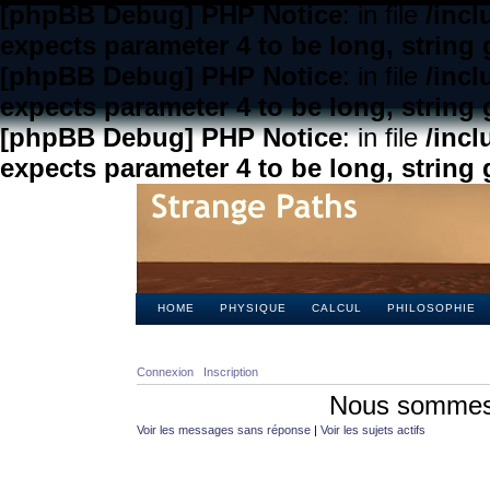
[phpBB Debug] PHP Notice
: in file
/inc
expects parameter 4 to be long, string 
[phpBB Debug] PHP Notice
: in file
/inc
expects parameter 4 to be long, string 
[phpBB Debug] PHP Notice
: in file
/inc
expects parameter 4 to be long, string 
HOME
PHYSIQUE
CALCUL
PHILOSOPHIE
Connexion
Inscription
Nous sommes 
Voir les messages sans réponse
|
Voir les sujets actifs