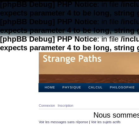
[phpBB Debug] PHP Notice
: in file
/inc
expects parameter 4 to be long, string 
[phpBB Debug] PHP Notice
: in file
/inc
expects parameter 4 to be long, string 
[phpBB Debug] PHP Notice
: in file
/inc
expects parameter 4 to be long, string 
HOME
PHYSIQUE
CALCUL
PHILOSOPHIE
Connexion
Inscription
Nous sommes 
Voir les messages sans réponse
|
Voir les sujets actifs