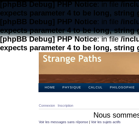
[phpBB Debug] PHP Notice
: in file
/inc
expects parameter 4 to be long, string 
[phpBB Debug] PHP Notice
: in file
/inc
expects parameter 4 to be long, string 
[phpBB Debug] PHP Notice
: in file
/inc
expects parameter 4 to be long, string 
HOME
PHYSIQUE
CALCUL
PHILOSOPHIE
Connexion
Inscription
Nous sommes 
Voir les messages sans réponse
|
Voir les sujets actifs