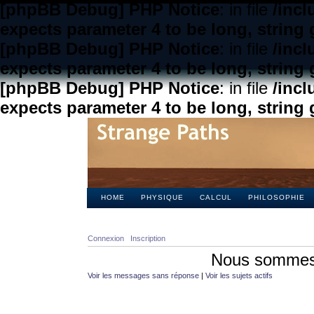
[phpBB Debug] PHP Notice
: in file
/inc
expects parameter 4 to be long, string 
[phpBB Debug] PHP Notice
: in file
/inc
expects parameter 4 to be long, string 
[phpBB Debug] PHP Notice
: in file
/inc
expects parameter 4 to be long, string 
HOME
PHYSIQUE
CALCUL
PHILOSOPHIE
Connexion
Inscription
Nous sommes 
Voir les messages sans réponse
|
Voir les sujets actifs