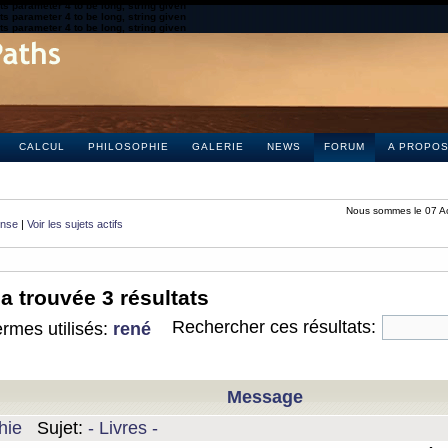
s parameter 4 to be long, string given
s parameter 4 to be long, string given
s parameter 4 to be long, string given
CALCUL
PHILOSOPHIE
GALERIE
NEWS
FORUM
A PROPO
Nous sommes le 07 A
onse
|
Voir les sujets actifs
a trouvée 3 résultats
Rechercher ces résultats:
rmes utilisés:
rené
Message
hie
Sujet:
- Livres -