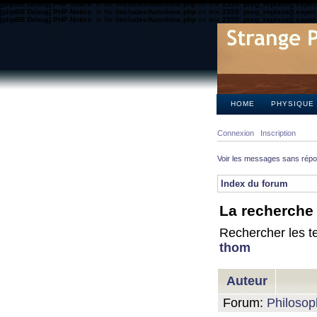
[phpBB Debug] PHP Notice
: in file
/includes/functions.php
on line
2355
:
preg_replace() expect
[phpBB Debug] PHP Notice
: in file
/includes/functions.php
on line
2355
:
preg_replace() expect
[phpBB Debug] PHP Notice
: in file
/includes/functions.php
on line
2355
:
preg_replace() expect
HOME
PHYSIQUE
Connexion
Inscription
Voir les messages sans rép
Index du forum
La recherche 
Rechercher les te
thom
Auteur
Forum:
Philosop