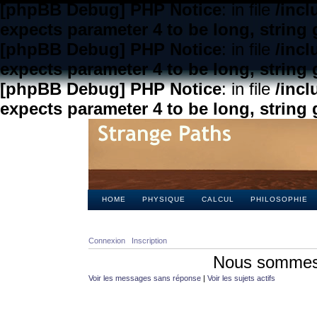
[phpBB Debug] PHP Notice
: in file
/inc
expects parameter 4 to be long, string 
[phpBB Debug] PHP Notice
: in file
/inc
expects parameter 4 to be long, string 
[phpBB Debug] PHP Notice
: in file
/inc
expects parameter 4 to be long, string 
HOME
PHYSIQUE
CALCUL
PHILOSOPHIE
Connexion
Inscription
Nous sommes 
Voir les messages sans réponse
|
Voir les sujets actifs