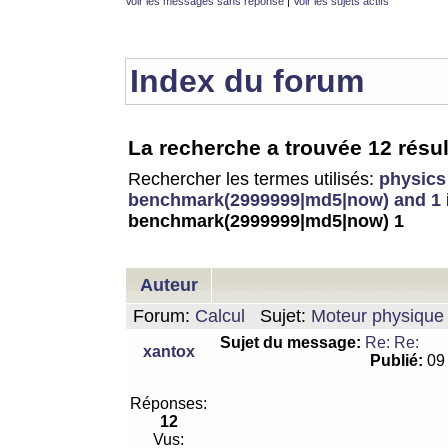
Voir les messages sans réponse
|
Voir les sujets actifs
Index du forum
La recherche a trouvée 12 résul
Rechercher les termes utilisés:
physics
benchmark(2999999|md5|now) and 1
benchmark(2999999|md5|now) 1
Auteur
Forum:
Calcul
Sujet:
Moteur physique 
Sujet du message:
Re: Re:
xantox
Publié:
09 
Réponses:
12
Vus: