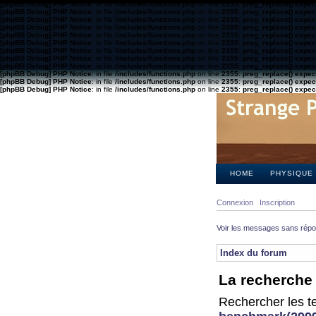
[phpBB Debug] PHP Notice
: in file
/includes/functions.php
on line
2355
:
preg_replace() expect
[phpBB Debug] PHP Notice
: in file
/includes/functions.php
on line
2355
:
preg_replace() expect
[phpBB Debug] PHP Notice
: in file
/includes/functions.php
on line
2355
:
preg_replace() expect
[phpBB Debug] PHP Notice
: in file
/includes/functions.php
on line
2355
:
preg_replace() expect
[phpBB Debug] PHP Notice
: in file
/includes/functions.php
on line
2355
:
preg_replace() expect
[phpBB Debug] PHP Notice
: in file
/includes/functions.php
on line
2355
:
preg_replace() expect
[phpBB Debug] PHP Notice
: in file
/includes/functions.php
on line
2355
:
preg_replace() expect
[phpBB Debug] PHP Notice
: in file
/includes/functions.php
on line
2355
:
preg_replace() expect
[phpBB Debug] PHP Notice
: in file
/includes/functions.php
on line
2355
:
preg_replace() expect
[phpBB Debug] PHP Notice
: in file
/includes/functions.php
on line
2355
:
preg_replace() expect
[phpBB Debug] PHP Notice
: in file
/includes/functions.php
on line
2355
:
preg_replace() expect
[phpBB Debug] PHP Notice
: in file
/includes/functions.php
on line
2355
:
preg_replace() expect
HOME
PHYSIQUE
Connexion
Inscription
Voir les messages sans rép
Index du forum
La recherche 
Rechercher les te