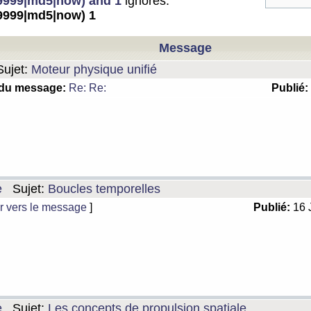
999|md5|now) and 1
ignorés:
999|md5|now) 1
Message
ujet:
Moteur physique unifié
 du message:
Re: Re:
Publié:
e
Sujet:
Boucles temporelles
r vers le message
]
Publié:
16 
e
Sujet:
Les concepts de propulsion spatiale