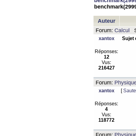
benchmark(2999
benchmark(2999
Auteur
Forum:
Calcul
S
xantox
Sujet
Réponses:
12
Vus:
216427
Forum:
Physiqu
xantox
[
Saute
Réponses:
4
Vus:
118772
Forum:
Physiqu