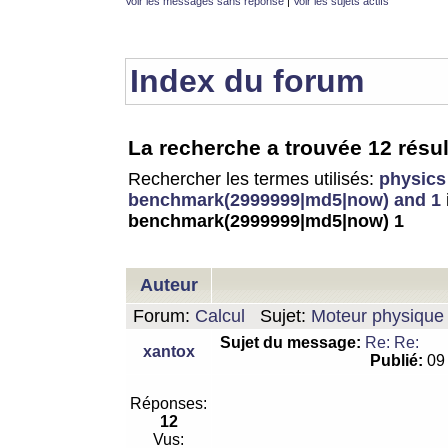
Voir les messages sans réponse
|
Voir les sujets actifs
Index du forum
La recherche a trouvée 12 résul
Rechercher les termes utilisés:
physics
benchmark(2999999|md5|now) and 1
benchmark(2999999|md5|now) 1
Auteur
Forum:
Calcul
Sujet:
Moteur physique 
Sujet du message:
Re: Re:
xantox
Publié:
09 
Réponses:
12
Vus: