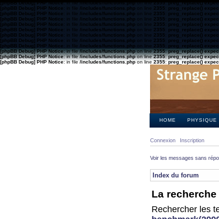
[phpBB Debug] PHP Notice
: in file
/includes/functions.php
on line
2355
:
preg_replace() expect
[phpBB Debug] PHP Notice
: in file
/includes/functions.php
on line
2355
:
preg_replace() expect
[phpBB Debug] PHP Notice
: in file
/includes/functions.php
on line
2355
:
preg_replace() expect
[phpBB Debug] PHP Notice
: in file
/includes/functions.php
on line
2355
:
preg_replace() expect
[phpBB Debug] PHP Notice
: in file
/includes/functions.php
on line
2355
:
preg_replace() expect
[phpBB Debug] PHP Notice
: in file
/includes/functions.php
on line
2355
:
preg_replace() expect
[phpBB Debug] PHP Notice
: in file
/includes/functions.php
on line
2355
:
preg_replace() expect
[phpBB Debug] PHP Notice
: in file
/includes/functions.php
on line
2355
:
preg_replace() expect
[phpBB Debug] PHP Notice
: in file
/includes/functions.php
on line
2355
:
preg_replace() expect
[phpBB Debug] PHP Notice
: in file
/includes/functions.php
on line
2355
:
preg_replace() expect
[phpBB Debug] PHP Notice
: in file
/includes/functions.php
on line
2355
:
preg_replace() expect
[phpBB Debug] PHP Notice
: in file
/includes/functions.php
on line
2355
:
preg_replace() expect
HOME
PHYSIQUE
Connexion
Inscription
Voir les messages sans rép
Index du forum
La recherche 
Rechercher les te