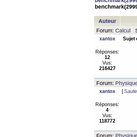
benchmark(2999
benchmark(2999
Auteur
Forum:
Calcul
S
xantox
Sujet
Réponses:
12
Vus:
216427
Forum:
Physiqu
xantox
[
Saute
Réponses:
4
Vus:
118772
Forum:
Physiqu