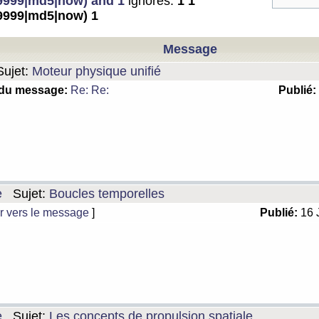
999|md5|now) and 1
ignorés:
1 1
999|md5|now) 1
Message
ujet:
Moteur physique unifié
 du message:
Re: Re:
Publié:
e
Sujet:
Boucles temporelles
r vers le message
]
Publié:
16 
e
Sujet:
Les concepts de propulsion spatiale