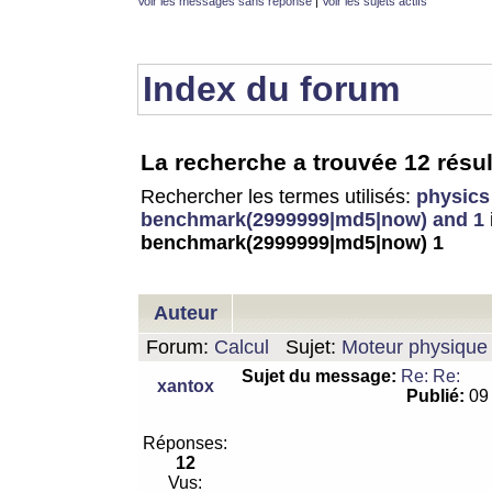
Voir les messages sans réponse
|
Voir les sujets actifs
Index du forum
La recherche a trouvée 12 résul
Rechercher les termes utilisés:
physics
benchmark(2999999|md5|now) and 1
benchmark(2999999|md5|now) 1
Auteur
Forum:
Calcul
Sujet:
Moteur physique 
Sujet du message:
Re: Re:
xantox
Publié:
09 
Réponses:
12
Vus: