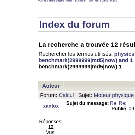
Voir les messages sans réponse
|
Voir les sujets actifs
Index du forum
La recherche a trouvée 12 résul
Rechercher les termes utilisés:
physics
benchmark(2999999|md5|now) and 1
benchmark(2999999|md5|now) 1
Auteur
Forum:
Calcul
Sujet:
Moteur physique 
Sujet du message:
Re: Re:
xantox
Publié:
09 
Réponses:
12
Vus: