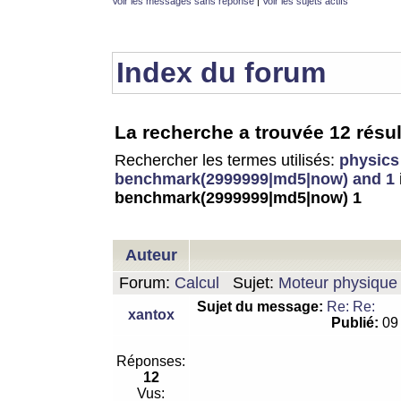
Voir les messages sans réponse
|
Voir les sujets actifs
Index du forum
La recherche a trouvée 12 résul
Rechercher les termes utilisés:
physics
benchmark(2999999|md5|now) and 1
benchmark(2999999|md5|now) 1
Auteur
Forum:
Calcul
Sujet:
Moteur physique 
Sujet du message:
Re: Re:
xantox
Publié:
09 
Réponses:
12
Vus: