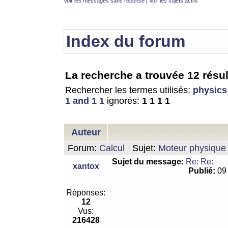
Voir les messages sans réponse
|
Voir les sujets actifs
Index du forum
La recherche a trouvée 12 résul
Rechercher les termes utilisés:
physics
1 and 1 1
ignorés:
1 1 1 1
Auteur
Forum:
Calcul
Sujet:
Moteur physique 
Sujet du message:
Re: Re:
xantox
Publié:
09 
Réponses:
12
Vus:
216428