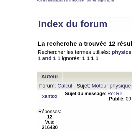
Voir les messages sans réponse
|
Voir les sujets actifs
Index du forum
La recherche a trouvée 12 résul
Rechercher les termes utilisés:
physics
1 and 1 1
ignorés:
1 1 1 1
Auteur
Forum:
Calcul
Sujet:
Moteur physique 
Sujet du message:
Re: Re:
xantox
Publié:
09 
Réponses:
12
Vus:
216430