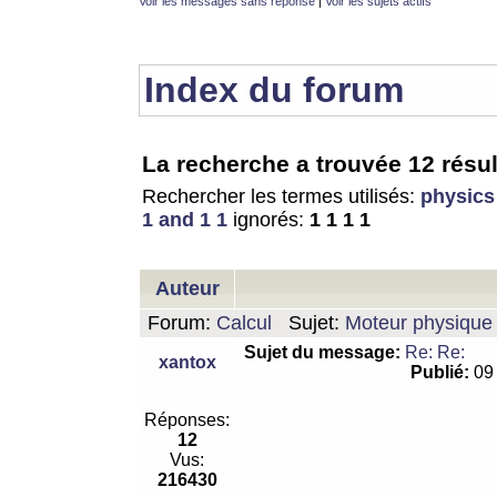
Voir les messages sans réponse
|
Voir les sujets actifs
Index du forum
La recherche a trouvée 12 résul
Rechercher les termes utilisés:
physics
1 and 1 1
ignorés:
1 1 1 1
Auteur
Forum:
Calcul
Sujet:
Moteur physique 
Sujet du message:
Re: Re:
xantox
Publié:
09 
Réponses:
12
Vus:
216430