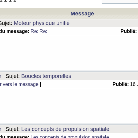
Message
ujet:
Moteur physique unifié
 du message:
Re: Re:
Publié:
e
Sujet:
Boucles temporelles
r vers le message
]
Publié:
16 
e
Sujet:
Les concepts de propulsion spatiale
 du message:
Les concepts de propulsion spatiale