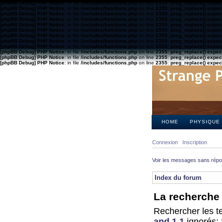
[phpBB Debug] PHP Notice
: in file
/includes/functions.php
on line
2355
:
preg_replace() expect
[phpBB Debug] PHP Notice
: in file
/includes/functions.php
on line
2355
:
preg_replace() expect
[phpBB Debug] PHP Notice
: in file
/includes/functions.php
on line
2355
:
preg_replace() expect
[phpBB Debug] PHP Notice
: in file
/includes/functions.php
on line
2355
:
preg_replace() expect
[phpBB Debug] PHP Notice
: in file
/includes/functions.php
on line
2355
:
preg_replace() expect
[phpBB Debug] PHP Notice
: in file
/includes/functions.php
on line
2355
:
preg_replace() expect
[phpBB Debug] PHP Notice
: in file
/includes/functions.php
on line
2355
:
preg_replace() expect
[phpBB Debug] PHP Notice
: in file
/includes/functions.php
on line
2355
:
preg_replace() expect
[phpBB Debug] PHP Notice
: in file
/includes/functions.php
on line
2355
:
preg_replace() expect
[phpBB Debug] PHP Notice
: in file
/includes/functions.php
on line
2355
:
preg_replace() expect
[phpBB Debug] PHP Notice
: in file
/includes/functions.php
on line
2355
:
preg_replace() expect
[phpBB Debug] PHP Notice
: in file
/includes/functions.php
on line
2355
:
preg_replace() expect
HOME
PHYSIQUE
Connexion
Inscription
Voir les messages sans rép
Index du forum
La recherche 
Rechercher les te
and 1 1
ignorés: