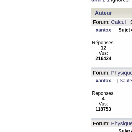
Auteur
Forum:
Calcul
S
xantox
Sujet
Réponses:
12
Vus:
216424
Forum:
Physiqu
xantox
[
Saute
Réponses:
4
Vus:
118753
Forum:
Physiqu
Sujet