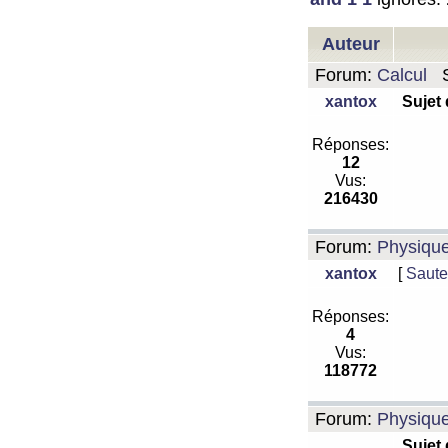
Auteur
Forum:
Calcul
S
xantox
Sujet
Réponses:
12
Vus:
216430
Forum:
Physiqu
xantox
[
Saute
Réponses:
4
Vus:
118772
Forum:
Physiqu
Sujet