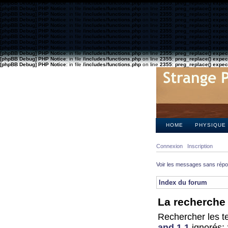
[phpBB Debug] PHP Notice
: in file
/includes/functions.php
on line
2355
:
preg_replace() expect
[phpBB Debug] PHP Notice
: in file
/includes/functions.php
on line
2355
:
preg_replace() expect
[phpBB Debug] PHP Notice
: in file
/includes/functions.php
on line
2355
:
preg_replace() expect
[phpBB Debug] PHP Notice
: in file
/includes/functions.php
on line
2355
:
preg_replace() expect
[phpBB Debug] PHP Notice
: in file
/includes/functions.php
on line
2355
:
preg_replace() expect
[phpBB Debug] PHP Notice
: in file
/includes/functions.php
on line
2355
:
preg_replace() expect
[phpBB Debug] PHP Notice
: in file
/includes/functions.php
on line
2355
:
preg_replace() expect
[phpBB Debug] PHP Notice
: in file
/includes/functions.php
on line
2355
:
preg_replace() expect
[phpBB Debug] PHP Notice
: in file
/includes/functions.php
on line
2355
:
preg_replace() expect
[phpBB Debug] PHP Notice
: in file
/includes/functions.php
on line
2355
:
preg_replace() expect
[phpBB Debug] PHP Notice
: in file
/includes/functions.php
on line
2355
:
preg_replace() expect
[phpBB Debug] PHP Notice
: in file
/includes/functions.php
on line
2355
:
preg_replace() expect
HOME
PHYSIQUE
Connexion
Inscription
Voir les messages sans rép
Index du forum
La recherche 
Rechercher les te
and 1 1
ignorés: