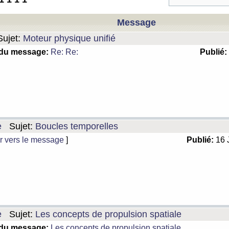
Message
ujet:
Moteur physique unifié
 du message:
Re: Re:
Publié:
e
Sujet:
Boucles temporelles
r vers le message
]
Publié:
16 
e
Sujet:
Les concepts de propulsion spatiale
 du message:
Les concepts de propulsion spatiale