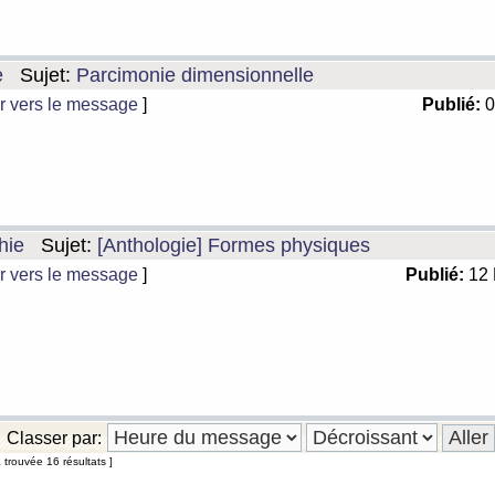
e
Sujet:
Parcimonie dimensionnelle
r vers le message
]
Publié:
0
hie
Sujet:
[Anthologie] Formes physiques
r vers le message
]
Publié:
12 
Classer par:
 trouvée 16 résultats ]