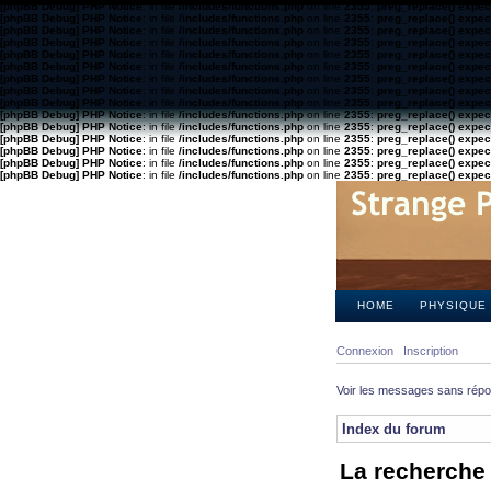
[phpBB Debug] PHP Notice
: in file
/includes/functions.php
on line
2355
:
preg_replace() expect
[phpBB Debug] PHP Notice
: in file
/includes/functions.php
on line
2355
:
preg_replace() expect
[phpBB Debug] PHP Notice
: in file
/includes/functions.php
on line
2355
:
preg_replace() expect
[phpBB Debug] PHP Notice
: in file
/includes/functions.php
on line
2355
:
preg_replace() expect
[phpBB Debug] PHP Notice
: in file
/includes/functions.php
on line
2355
:
preg_replace() expect
[phpBB Debug] PHP Notice
: in file
/includes/functions.php
on line
2355
:
preg_replace() expect
[phpBB Debug] PHP Notice
: in file
/includes/functions.php
on line
2355
:
preg_replace() expect
[phpBB Debug] PHP Notice
: in file
/includes/functions.php
on line
2355
:
preg_replace() expect
[phpBB Debug] PHP Notice
: in file
/includes/functions.php
on line
2355
:
preg_replace() expect
[phpBB Debug] PHP Notice
: in file
/includes/functions.php
on line
2355
:
preg_replace() expect
[phpBB Debug] PHP Notice
: in file
/includes/functions.php
on line
2355
:
preg_replace() expect
[phpBB Debug] PHP Notice
: in file
/includes/functions.php
on line
2355
:
preg_replace() expect
[phpBB Debug] PHP Notice
: in file
/includes/functions.php
on line
2355
:
preg_replace() expect
[phpBB Debug] PHP Notice
: in file
/includes/functions.php
on line
2355
:
preg_replace() expect
[phpBB Debug] PHP Notice
: in file
/includes/functions.php
on line
2355
:
preg_replace() expect
HOME
PHYSIQUE
Connexion
Inscription
Voir les messages sans rép
Index du forum
La recherche 