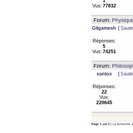
1
Vus:
77832
Forum:
Physiqu
Gilgamesh
[
Saute
Réponses:
5
Vus:
74251
Forum:
Philosop
xantox
[
Saute
Réponses:
22
Vus:
220645
Page
1
sur
2
[ La recherche a