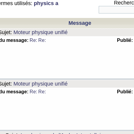
Recherch
rmes utilisés:
physics a
Message
ujet:
Moteur physique unifié
 du message:
Re: Re:
Publié:
ujet:
Moteur physique unifié
 du message:
Re: Re:
Publié: