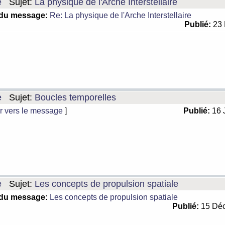
e
Sujet:
La physique de l'Arche Interstellaire
 du message:
Re: La physique de l'Arche Interstellaire
Publié:
23 
e
Sujet:
Boucles temporelles
r vers le message
]
Publié:
16 
e
Sujet:
Les concepts de propulsion spatiale
 du message:
Les concepts de propulsion spatiale
Publié:
15 Déc