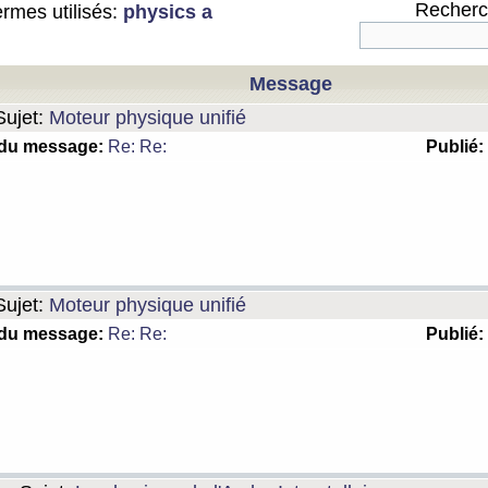
Recherch
rmes utilisés:
physics a
Message
ujet:
Moteur physique unifié
 du message:
Re: Re:
Publié:
ujet:
Moteur physique unifié
 du message:
Re: Re:
Publié: