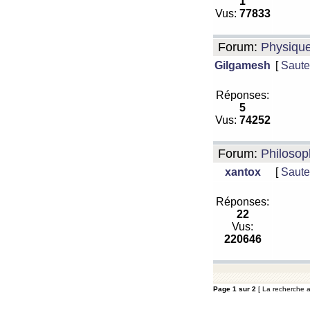
1
Vus:
77833
Forum:
Physiqu
Gilgamesh
[
Saute
Réponses:
5
Vus:
74252
Forum:
Philosop
xantox
[
Saute
Réponses:
22
Vus:
220646
Page
1
sur
2
[ La recherche a