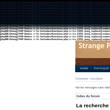
[phpBB Debug] PHP Notice
: in file
/includes/functions.php
on line
2355
:
preg_replace() expect
[phpBB Debug] PHP Notice
: in file
/includes/functions.php
on line
2355
:
preg_replace() expect
[phpBB Debug] PHP Notice
: in file
/includes/functions.php
on line
2355
:
preg_replace() expect
[phpBB Debug] PHP Notice
: in file
/includes/functions.php
on line
2355
:
preg_replace() expect
[phpBB Debug] PHP Notice
: in file
/includes/functions.php
on line
2355
:
preg_replace() expect
[phpBB Debug] PHP Notice
: in file
/includes/functions.php
on line
2355
:
preg_replace() expect
[phpBB Debug] PHP Notice
: in file
/includes/functions.php
on line
2355
:
preg_replace() expect
[phpBB Debug] PHP Notice
: in file
/includes/functions.php
on line
2355
:
preg_replace() expect
[phpBB Debug] PHP Notice
: in file
/includes/functions.php
on line
2355
:
preg_replace() expect
[phpBB Debug] PHP Notice
: in file
/includes/functions.php
on line
2355
:
preg_replace() expect
[phpBB Debug] PHP Notice
: in file
/includes/functions.php
on line
2355
:
preg_replace() expect
[phpBB Debug] PHP Notice
: in file
/includes/functions.php
on line
2355
:
preg_replace() expect
[phpBB Debug] PHP Notice
: in file
/includes/functions.php
on line
2355
:
preg_replace() expect
[phpBB Debug] PHP Notice
: in file
/includes/functions.php
on line
2355
:
preg_replace() expect
[phpBB Debug] PHP Notice
: in file
/includes/functions.php
on line
2355
:
preg_replace() expect
HOME
PHYSIQUE
Connexion
Inscription
Voir les messages sans rép
Index du forum
La recherche 