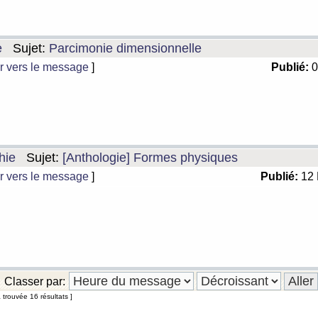
e
Sujet:
Parcimonie dimensionnelle
r vers le message
]
Publié:
0
hie
Sujet:
[Anthologie] Formes physiques
r vers le message
]
Publié:
12 
Classer par:
 trouvée 16 résultats ]