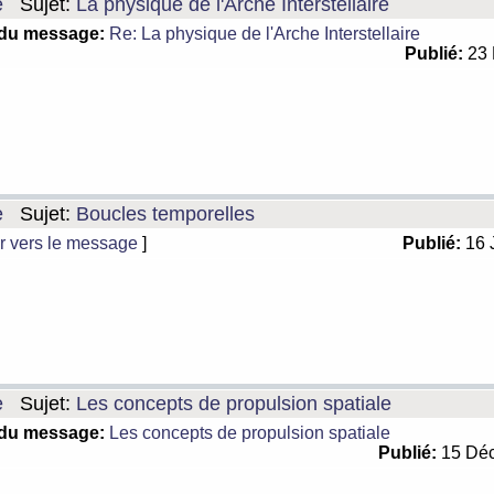
e
Sujet:
La physique de l'Arche Interstellaire
 du message:
Re: La physique de l'Arche Interstellaire
Publié:
23 
e
Sujet:
Boucles temporelles
r vers le message
]
Publié:
16 
e
Sujet:
Les concepts de propulsion spatiale
 du message:
Les concepts de propulsion spatiale
Publié:
15 Déc