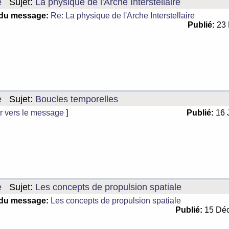
e
Sujet:
La physique de l'Arche Interstellaire
 du message:
Re: La physique de l'Arche Interstellaire
Publié:
23 
e
Sujet:
Boucles temporelles
r vers le message
]
Publié:
16 
e
Sujet:
Les concepts de propulsion spatiale
 du message:
Les concepts de propulsion spatiale
Publié:
15 Déc