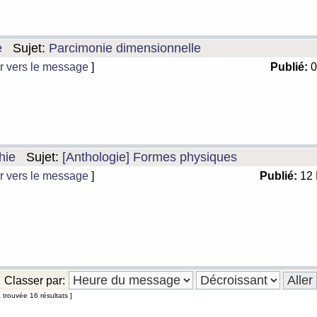
e
Sujet:
Parcimonie dimensionnelle
r vers le message
]
Publié:
0
hie
Sujet:
[Anthologie] Formes physiques
r vers le message
]
Publié:
12 
Classer par:
 trouvée 16 résultats ]