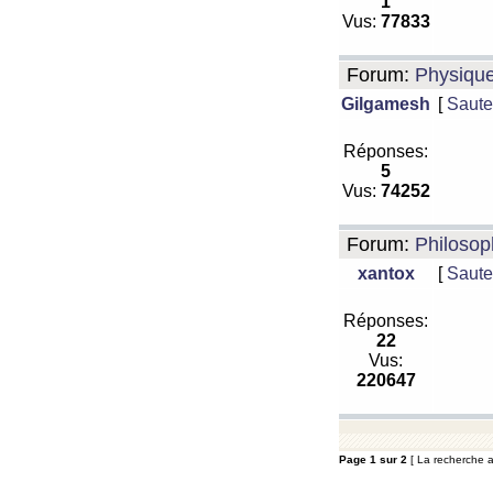
1
Vus:
77833
Forum:
Physiqu
Gilgamesh
[
Saute
Réponses:
5
Vus:
74252
Forum:
Philosop
xantox
[
Saute
Réponses:
22
Vus:
220647
Page
1
sur
2
[ La recherche a