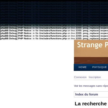
[phpBB Debug] PHP Notice
: in file
/includes/functions.php
on line
2355
:
preg_replace() expect
[phpBB Debug] PHP Notice
: in file
/includes/functions.php
on line
2355
:
preg_replace() expect
[phpBB Debug] PHP Notice
: in file
/includes/functions.php
on line
2355
:
preg_replace() expect
[phpBB Debug] PHP Notice
: in file
/includes/functions.php
on line
2355
:
preg_replace() expect
[phpBB Debug] PHP Notice
: in file
/includes/functions.php
on line
2355
:
preg_replace() expect
[phpBB Debug] PHP Notice
: in file
/includes/functions.php
on line
2355
:
preg_replace() expect
[phpBB Debug] PHP Notice
: in file
/includes/functions.php
on line
2355
:
preg_replace() expect
[phpBB Debug] PHP Notice
: in file
/includes/functions.php
on line
2355
:
preg_replace() expect
[phpBB Debug] PHP Notice
: in file
/includes/functions.php
on line
2355
:
preg_replace() expect
[phpBB Debug] PHP Notice
: in file
/includes/functions.php
on line
2355
:
preg_replace() expect
[phpBB Debug] PHP Notice
: in file
/includes/functions.php
on line
2355
:
preg_replace() expect
[phpBB Debug] PHP Notice
: in file
/includes/functions.php
on line
2355
:
preg_replace() expect
[phpBB Debug] PHP Notice
: in file
/includes/functions.php
on line
2355
:
preg_replace() expect
[phpBB Debug] PHP Notice
: in file
/includes/functions.php
on line
2355
:
preg_replace() expect
[phpBB Debug] PHP Notice
: in file
/includes/functions.php
on line
2355
:
preg_replace() expect
HOME
PHYSIQUE
Connexion
Inscription
Voir les messages sans rép
Index du forum
La recherche 