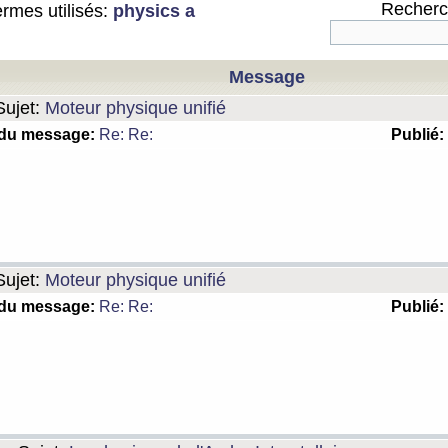
Recherch
rmes utilisés:
physics a
Message
ujet:
Moteur physique unifié
 du message:
Re: Re:
Publié:
ujet:
Moteur physique unifié
 du message:
Re: Re:
Publié: