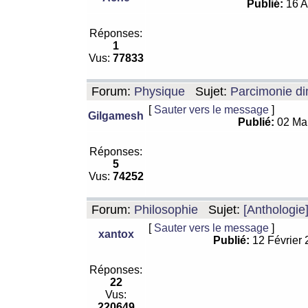
Publié:
16 A
Réponses:
1
Vus:
77833
Forum:
Physique
Sujet:
Parcimonie di
[
Sauter vers le message
]
Gilgamesh
Publié:
02 Ma
Réponses:
5
Vus:
74252
Forum:
Philosophie
Sujet:
[Anthologie
[
Sauter vers le message
]
xantox
Publié:
12 Février
Réponses:
22
Vus:
220649