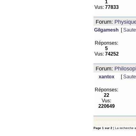
1
Vus:
77833
Forum:
Physiqu
Gilgamesh
[
Saute
Réponses:
5
Vus:
74252
Forum:
Philosop
xantox
[
Saute
Réponses:
22
Vus:
220649
Page
1
sur
2
[ La recherche a