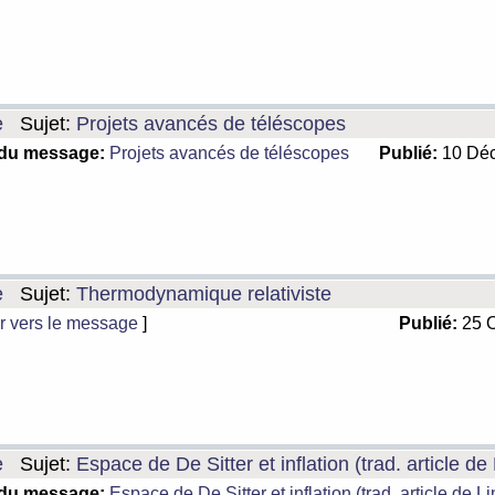
e
Sujet:
Projets avancés de téléscopes
 du message:
Projets avancés de téléscopes
Publié:
10 Déc
e
Sujet:
Thermodynamique relativiste
r vers le message
]
Publié:
25 O
e
Sujet:
Espace de De Sitter et inflation (trad. article de
 du message:
Espace de De Sitter et inflation (trad. article de L