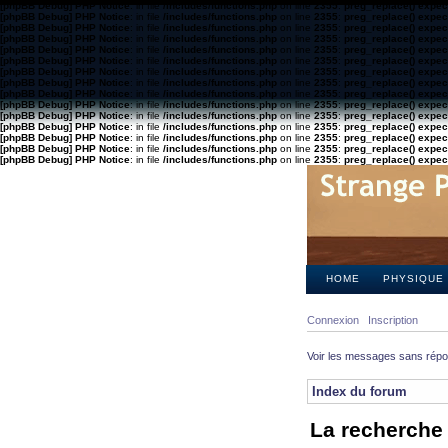
[phpBB Debug] PHP Notice
: in file
/includes/functions.php
on line
2355
:
preg_replace() expect
[phpBB Debug] PHP Notice
: in file
/includes/functions.php
on line
2355
:
preg_replace() expect
[phpBB Debug] PHP Notice
: in file
/includes/functions.php
on line
2355
:
preg_replace() expect
[phpBB Debug] PHP Notice
: in file
/includes/functions.php
on line
2355
:
preg_replace() expect
[phpBB Debug] PHP Notice
: in file
/includes/functions.php
on line
2355
:
preg_replace() expect
[phpBB Debug] PHP Notice
: in file
/includes/functions.php
on line
2355
:
preg_replace() expect
[phpBB Debug] PHP Notice
: in file
/includes/functions.php
on line
2355
:
preg_replace() expect
[phpBB Debug] PHP Notice
: in file
/includes/functions.php
on line
2355
:
preg_replace() expect
[phpBB Debug] PHP Notice
: in file
/includes/functions.php
on line
2355
:
preg_replace() expect
[phpBB Debug] PHP Notice
: in file
/includes/functions.php
on line
2355
:
preg_replace() expect
[phpBB Debug] PHP Notice
: in file
/includes/functions.php
on line
2355
:
preg_replace() expect
[phpBB Debug] PHP Notice
: in file
/includes/functions.php
on line
2355
:
preg_replace() expect
[phpBB Debug] PHP Notice
: in file
/includes/functions.php
on line
2355
:
preg_replace() expect
[phpBB Debug] PHP Notice
: in file
/includes/functions.php
on line
2355
:
preg_replace() expect
[phpBB Debug] PHP Notice
: in file
/includes/functions.php
on line
2355
:
preg_replace() expect
HOME
PHYSIQUE
Connexion
Inscription
Voir les messages sans rép
Index du forum
La recherche 