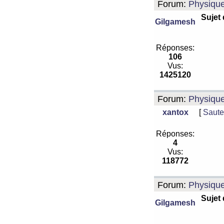
Forum:
Physiqu
Sujet
Gilgamesh
Réponses:
106
Vus:
1425120
Forum:
Physiqu
xantox
[
Saute
Réponses:
4
Vus:
118772
Forum:
Physiqu
Sujet
Gilgamesh